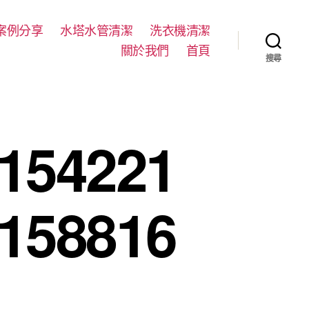
案例分享
水塔水管清潔
洗衣機清潔
關於我們
首頁
搜尋
154221
158816