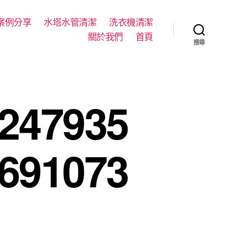
案例分享
水塔水管清潔
洗衣機清潔
關於我們
首頁
搜尋
247935
691073